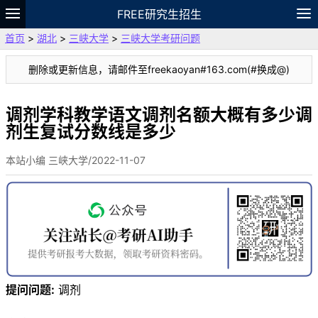
FREE研究生招生
首页
>
湖北
>
三峡大学
>
三峡大学考研问题
题库
故事
专题
APP
笔记
论坛
删除或更新信息，请邮件至freekaoyan#163.com(#换成@)
VIP
资料
调剂学科教学语文调剂名额大概有多少调
剂生复试分数线是多少
本站小编 三峡大学/2022-11-07
提问问题:
调剂