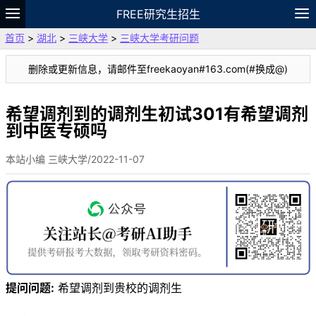
FREE研究生招生
首页
>
湖北
>
三峡大学
>
三峡大学考研问题
题库
故事
专题
APP
笔记
论坛
删除或更新信息，请邮件至freekaoyan#163.com(#换成@)
VIP
资料
希望调剂到的调剂生初试301有希望调剂
到中医专硕吗
本站小编 三峡大学/2022-11-07
提问问题:
希望调剂到贵校的调剂生