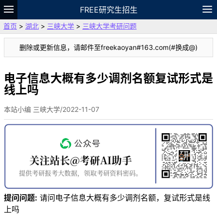
FREE研究生招生
首页
>
湖北
>
三峡大学
>
三峡大学考研问题
题库
故事
专题
APP
笔记
论坛
删除或更新信息，请邮件至freekaoyan#163.com(#换成@)
VIP
资料
电子信息大概有多少调剂名额复试形式是
线上吗
本站小编 三峡大学/2022-11-07
提问问题:
请问电子信息大概有多少调剂名额，复试形式是线
上吗