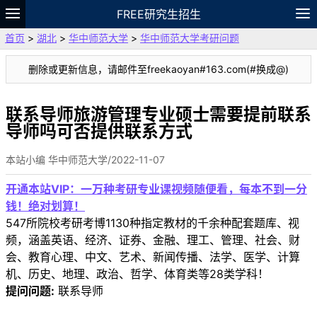
FREE研究生招生
首页
>
湖北
>
华中师范大学
>
华中师范大学考研问题
题库
故事
专题
APP
笔记
论坛
删除或更新信息，请邮件至freekaoyan#163.com(#换成@)
VIP
资料
联系导师旅游管理专业硕士需要提前联系
导师吗可否提供联系方式
本站小编 华中师范大学/2022-11-07
开通本站VIP：一万种考研专业课视频随便看，每本不到一分
钱！绝对划算！
547所院校考研考博1130种指定教材的千余种配套题库、视
频，涵盖英语、经济、证券、金融、理工、管理、社会、财
会、教育心理、中文、艺术、新闻传播、法学、医学、计算
机、历史、地理、政治、哲学、体育类等28类学科！
提问问题:
联系导师