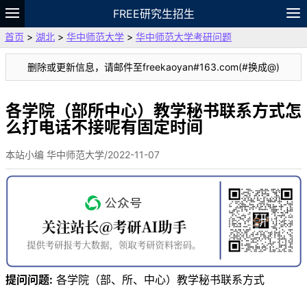
FREE研究生招生
首页
>
湖北
>
华中师范大学
>
华中师范大学考研问题
题库
故事
专题
APP
笔记
论坛
删除或更新信息，请邮件至freekaoyan#163.com(#换成@)
VIP
资料
各学院（部所中心）教学秘书联系方式怎
么打电话不接呢有固定时间
本站小编 华中师范大学/2022-11-07
提问问题:
各学院（部、所、中心）教学秘书联系方式