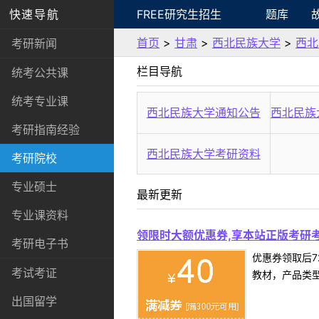
快速导航
FREE研究生招生
题库
首页
>
甘肃
>
西北民族大学
>
西北
考研新闻
栏目导航
统考公共课
统考专业课
西北民族大学通知公告
西北民族
考研指南经验
西北民族大学考研资料
考研院校
专业硕士
最新更新
专业课资料
领限时大额优惠券,享本站正版考研考
考研电子书
优惠券领取后7
考试考证
教材，产品类
出国留学