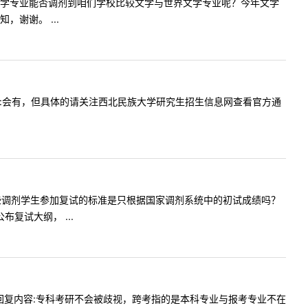
中国语言文学专业能否调剂到咱们学校比较文学与世界文学专业呢？今年文学
谢谢。 ...
？回复内容:会有，但具体的请关注西北民族大学研究生招生信息网查看官方通
院决定哪些调剂学生参加复试的标准是只根据国家调剂系统中的初试成绩吗？
复试大纲， ...
遭到歧视回复内容:专科考研不会被歧视，跨考指的是本科专业与报考专业不在