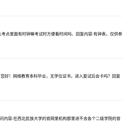
内容:民大考点里面有时钟嘛考试时方便看时间吗、回复内容:有钟表，仅供参
内容:老师，您好！网络教育本科毕业，无学位证书，进入复试后会卡吗？回复
1:59提问内容:在西北民族大学的官网里机构那里进不去各个二级学院的官