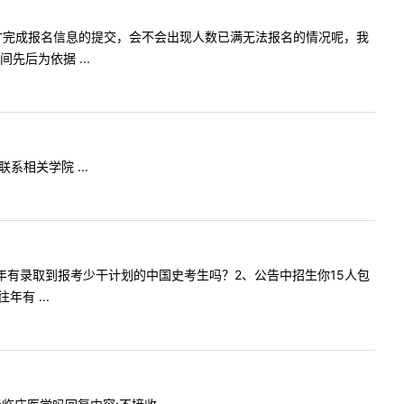
到正式报名才完成报名信息的提交，会不会出现人数已满无法报名的情况呢，我
后为依据 ...
联系相关学院 ...
问一下往年有录取到报考少干计划的中国史考生吗？2、公告中招生你15人包
有 ...