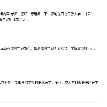
1:22提问内容:老师，您好，想请问一下生源地在西北民族大学（甘肃兰
昆明或者是大 ...
，大纲按道理应该在信息学部发布。但是信息学部无公众号，学院官网打不开。
询一下，成人本科能不能报考咱学校的临床医学，专科，成人本科都是临床医学