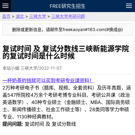
FREE研究生招生
首页
>
湖北
>
三峡大学
>
三峡大学考研问题
题库
故事
专题
APP
笔记
论坛
删除或更新信息，请邮件至freekaoyan#163.com(#换成@)
VIP
资料
复试时间 及 复试分数线三峡新能源学院
的复试时间是什么时候
本站小编 三峡大学/2022-11-07
一杯奶茶的钱就可以买到考研专业课资料！
2万种考研电子书（题库、视频、全套资料）及历年真题，涵
盖547所院校4万余个考研考博专业科目、考研公共课（政治
英语数学）、40种专业硕士（金融硕士、MBA、国际商务硕
士、新闻传播硕士、社会工作硕士等）、28类同等学力申硕
专业、1130种经典教材。
提问问题:
复试时间 及 复试分数线