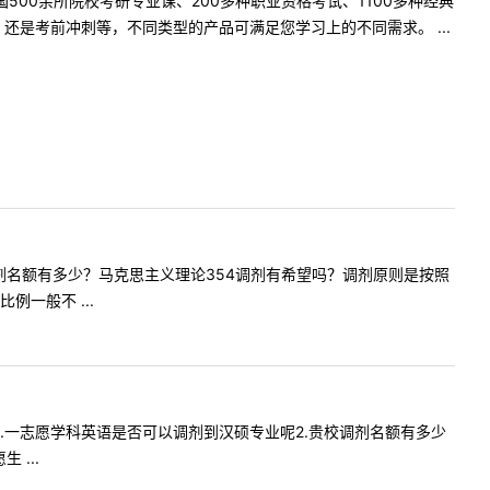
500余所院校考研专业课、200多种职业资格考试、1100多种经典
是考前冲刺等，不同类型的产品可满足您学习上的不同需求。 ...
马院的调剂名额有多少？马克思主义理论354调剂有希望吗？调剂原则是按照
一般不 ...
问一下1.一志愿学科英语是否可以调剂到汉硕专业呢2.贵校调剂名额有多少
...