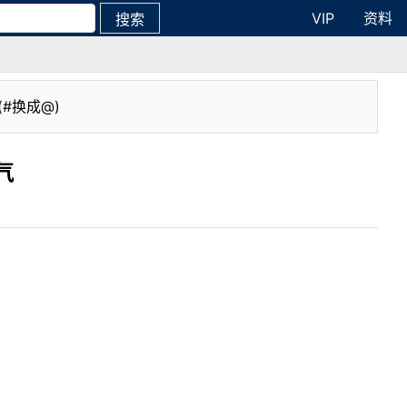
VIP
资料
搜索
(#换成@)
气