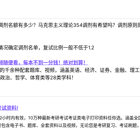
调剂名额有多少？马克思主义理论354调剂有希望吗？调剂原则
况确定调剂名单，复试比例一般不低于1.2
视频随便看，每本不到一分钱！绝对划算！
定教材的千余种配套题库、视频，涵盖英语、经济、证券、金融、
政治、哲学、体育类等28类学科！
试资料!
2小时内有效，10万种最新考研考试考证类电子打印资料任你选。涵盖全国
型包含电子书、题库、全套资料以及视频，无论您是考研复习、考证刷题，还