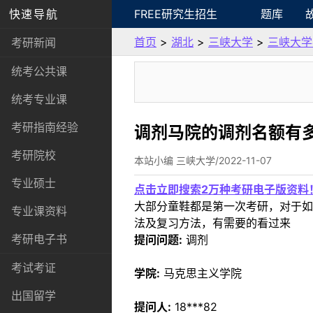
快速导航
FREE研究生招生
题库
首页
>
湖北
>
三峡大学
>
三峡大学
考研新闻
统考公共课
统考专业课
考研指南经验
调剂马院的调剂名额有多
考研院校
本站小编 三峡大学/2022-11-07
专业硕士
点击立即搜索2万种考研电子版资料
大部分童鞋都是第一次考研，对于如
专业课资料
法及复习方法，有需要的看过来
考研电子书
提问问题:
调剂
考试考证
学院:
马克思主义学院
出国留学
提问人:
18***82