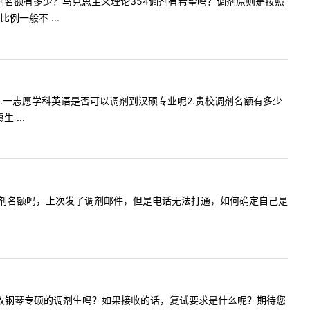
马院的调剂名额有多少？马克思主义理论354调剂有希望吗？调剂原则是按照
一般不 ...
问一下1.一志愿学科英语是否可以调剂到汉硕专业呢2.贵校调剂名额有多少
...
算机专硕调剂名额吗，上次发了调剂邮件，但是电话无法打通，如何确定自己是
校今年会接收钢琴专硕的调剂生吗？如果接收的话，复试要求是什么呢？期待您