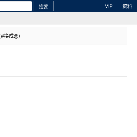
VIP
资料
搜索
(#换成@)