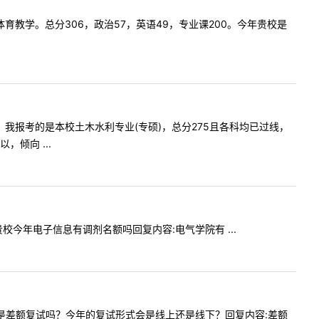
硕，体育教学。总分306，政治57，英语49，专业课200。今年贵校是
师您好，我报考的是本校土木水利专业(专硕)，总分275且各科均已过线，
倾向 ...
请问贵校今年电子信息有调剂名额吗回复内容:电气学院有 ...
调剂生也是差额复试吗？今年的复试形式会是线上还是线下？回复内容:差额