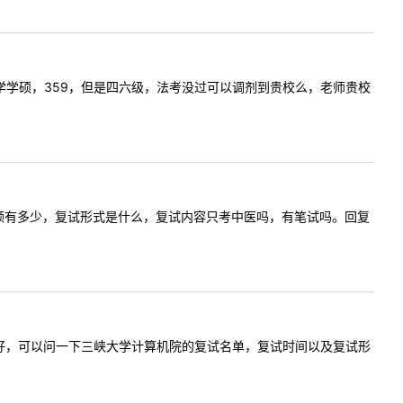
愿西北大学学硕，359，但是四六级，法考没过可以调剂到贵校么，老师贵校
调剂吗。缺额有多少，复试形式是什么，复试内容只考中医吗，有笔试吗。回复
容:老师您好，可以问一下三峡大学计算机院的复试名单，复试时间以及复试形