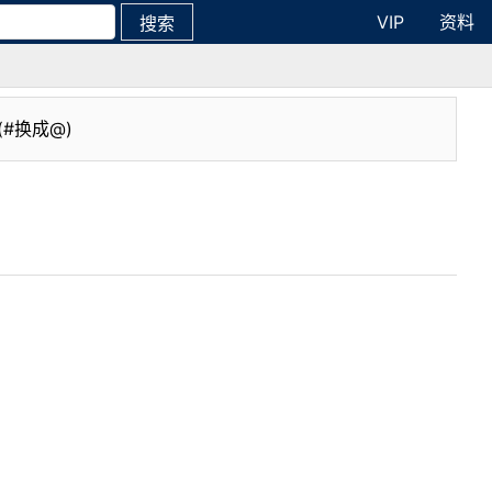
VIP
资料
搜索
(#换成@)