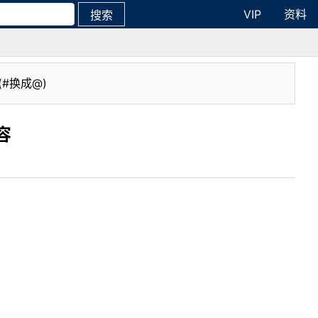
VIP
资料
搜索
(#换成@)
容