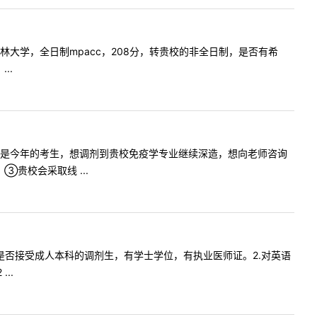
是福建农林大学，全日制mpacc，208分，转贵校的非全日制，是否有希
..
师：您好！我是今年的考生，想调剂到贵校免疫学专业继续深造，想向老师咨询
贵校会采取线 ...
床医学专硕是否接受成人本科的调剂生，有学士学位，有执业医师证。2.对英语
..