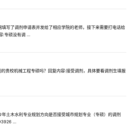
三峡大学官网填写了调剂申请表并发给了相应学院的老师，接下来需要打电话给
硕没有调 ...
4有机会调剂的贵校机械工程专硕吗？回复内容:接受调剂，具体要看调剂生填报
，请问贵校今年土木水利专业规划方向是否接受城市规划专业（专硕）的调剂
6 ...