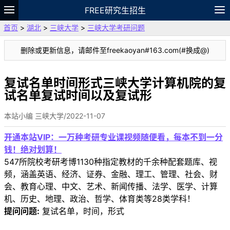
FREE研究生招生
首页
>
湖北
>
三峡大学
>
三峡大学考研问题
题库
故事
专题
APP
笔记
论坛
删除或更新信息，请邮件至freekaoyan#163.com(#换成@)
VIP
资料
复试名单时间形式三峡大学计算机院的复
试名单复试时间以及复试形
本站小编 三峡大学/2022-11-07
开通本站VIP：一万种考研专业课视频随便看，每本不到一分
钱！绝对划算！
547所院校考研考博1130种指定教材的千余种配套题库、视
频，涵盖英语、经济、证券、金融、理工、管理、社会、财
会、教育心理、中文、艺术、新闻传播、法学、医学、计算
机、历史、地理、政治、哲学、体育类等28类学科！
提问问题:
复试名单，时间，形式