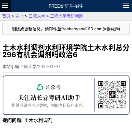
FREE研究生招生
首页
>
湖北
>
三峡大学
>
三峡大学考研问题
题库
故事
专题
APP
笔记
论坛
删除或更新信息，请邮件至freekaoyan#163.com(#换成@)
VIP
资料
土木水利调剂水利环境学院土木水利总分
296有机会调剂吗政治6
本站小编 三峡大学/2022-11-07
提问问题:
土木水利调剂