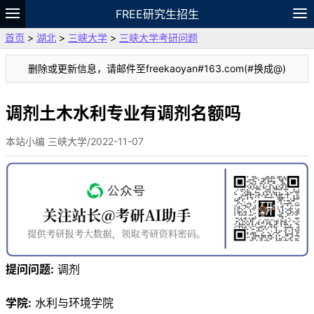
FREE研究生招生
首页
>
湖北
>
三峡大学
>
三峡大学考研问题
题库
故事
专题
APP
笔记
论坛
删除或更新信息，请邮件至freekaoyan#163.com(#换成@)
VIP
资料
调剂土木水利专业有调剂名额吗
本站小编 三峡大学/2022-11-07
提问问题:
调剂
学院:
水利与环境学院