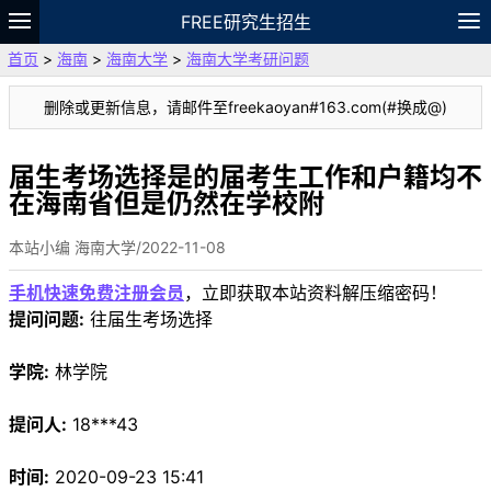
FREE研究生招生
首页
>
海南
>
海南大学
>
海南大学考研问题
题库
故事
专题
APP
笔记
论坛
删除或更新信息，请邮件至freekaoyan#163.com(#换成@)
VIP
资料
届生考场选择是的届考生工作和户籍均不
在海南省但是仍然在学校附
本站小编 海南大学/2022-11-08
手机快速免费注册会员
，立即获取本站资料解压缩密码！
提问问题:
往届生考场选择
学院:
林学院
提问人:
18***43
时间:
2020-09-23 15:41