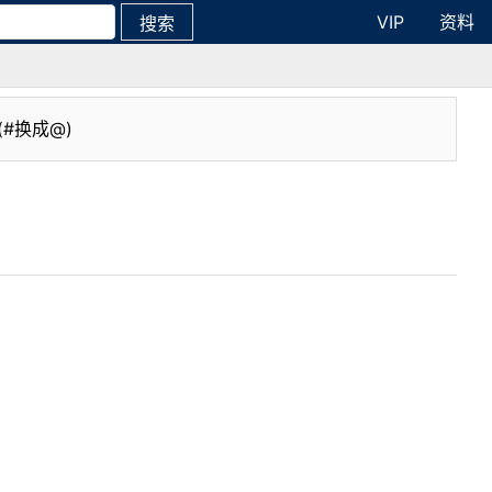
VIP
资料
搜索
(#换成@)