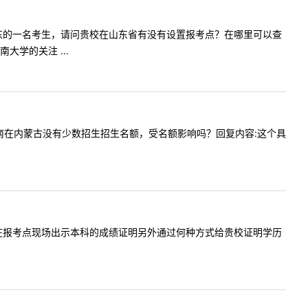
好，我是山东的一名考生，请问贵校在山东省有没有设置报考点？在哪里可以查
学的关注 ...
报吗？海南在内蒙古没有少数招生招生名额，受名额影响吗？回复内容:这个具
过的话除了在报考点现场出示本科的成绩证明另外通过何种方式给贵校证明学历