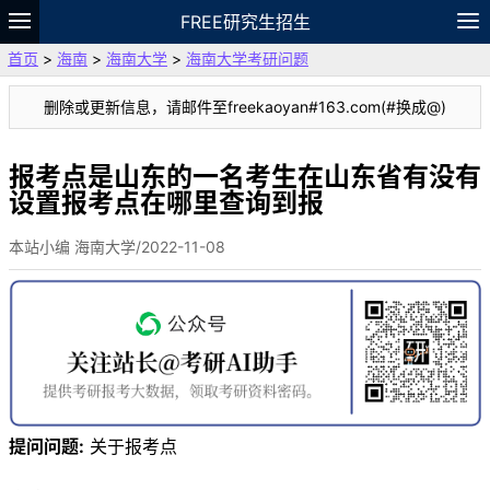
FREE研究生招生
首页
>
海南
>
海南大学
>
海南大学考研问题
题库
故事
专题
APP
笔记
论坛
删除或更新信息，请邮件至freekaoyan#163.com(#换成@)
VIP
资料
报考点是山东的一名考生在山东省有没有
设置报考点在哪里查询到报
本站小编 海南大学/2022-11-08
提问问题:
关于报考点