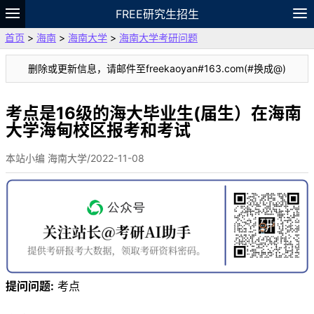
FREE研究生招生
首页
>
海南
>
海南大学
>
海南大学考研问题
题库
故事
专题
APP
笔记
论坛
删除或更新信息，请邮件至freekaoyan#163.com(#换成@)
VIP
资料
考点是16级的海大毕业生(届生）在海南
大学海甸校区报考和考试
本站小编 海南大学/2022-11-08
提问问题:
考点