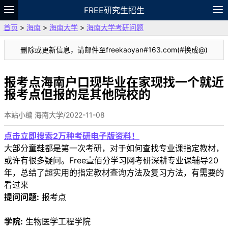
FREE研究生招生
首页
>
海南
>
海南大学
>
海南大学考研问题
题库
故事
专题
APP
笔记
论坛
删除或更新信息，请邮件至freekaoyan#163.com(#换成@)
VIP
资料
报考点海南户口现毕业在家现找一个就近
报考点但报的是其他院校的
本站小编 海南大学/2022-11-08
点击立即搜索2万种考研电子版资料！
大部分童鞋都是第一次考研，对于如何查找专业课指定教材，
或许有很多疑问。Free壹佰分学习网考研深耕专业课辅导20
年，总结了超实用的指定教材查询方法及复习方法，有需要的
看过来
提问问题:
报考点
学院:
生物医学工程学院