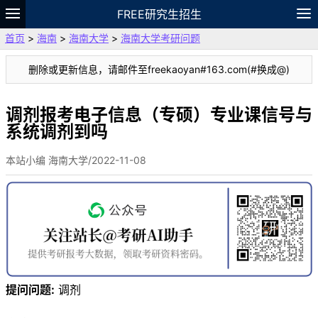
FREE研究生招生
首页
>
海南
>
海南大学
>
海南大学考研问题
题库
故事
专题
APP
笔记
论坛
删除或更新信息，请邮件至freekaoyan#163.com(#换成@)
VIP
资料
调剂报考电子信息（专硕）专业课信号与
系统调剂到吗
本站小编 海南大学/2022-11-08
提问问题:
调剂