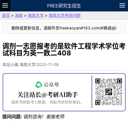
FREE研究生招生
首页
>
海南
>
海南大学
>
海南大学考研问题
题库
故事
专题
APP
笔记
论坛
删除或更新信息，请邮件至freekaoyan#163.com(#换成@)
VIP
资料
调剂一志愿报考的是软件工程学术学位考
试科目为英一数二408
本站小编 海南大学/2022-11-08
提问问题:
调剂咨询！谢谢老师