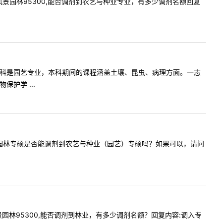
州大学风景园林95300,能否调剂到农艺与种业专业，有多少调剂名额回复
扰了，我本科是园艺专业，本科期间的课程涵盖土壤、昆虫、病理方面。一志
护学 ...
您咨询风景园林专硕是否能调剂到农艺与种业（园艺）专硕吗？如果可以，请问
大学风景园林95300,能否调剂到林业，有多少调剂名额？回复内容:调入专