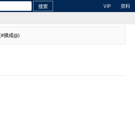
VIP
资料
搜索
(#换成@)