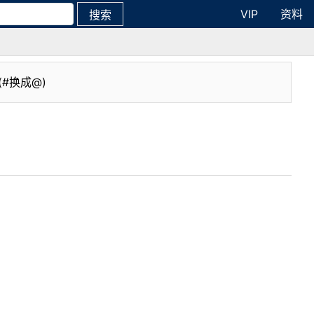
VIP
资料
搜索
(#换成@)