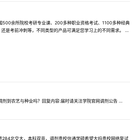
500余所院校考研专业课、200多种职业资格考试、1100多种经典
是考前冲刺等，不同类型的产品可满足您学习上的不同需求。 ...
可以调剂到农艺与种业吗？回复内容:届时请关注学院官网调剂公告 ...
问我一志愿284北交大，本科双非，调剂贵校信通学硕希望大吗贵校网络复试