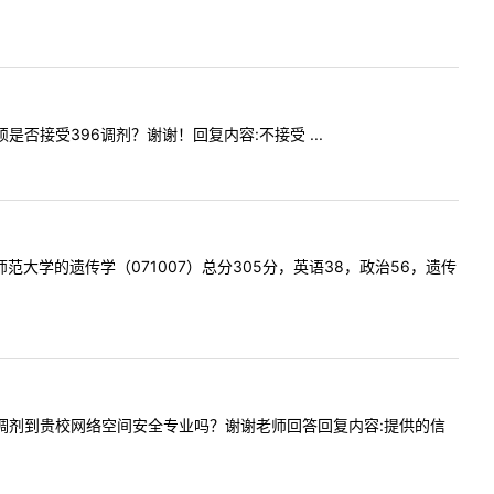
专硕是否接受396调剂？谢谢！回复内容:不接受 ...
上海师范大学的遗传学（071007）总分305分，英语38，政治56，遗传
绩309能调剂到贵校网络空间安全专业吗？谢谢老师回答回复内容:提供的信