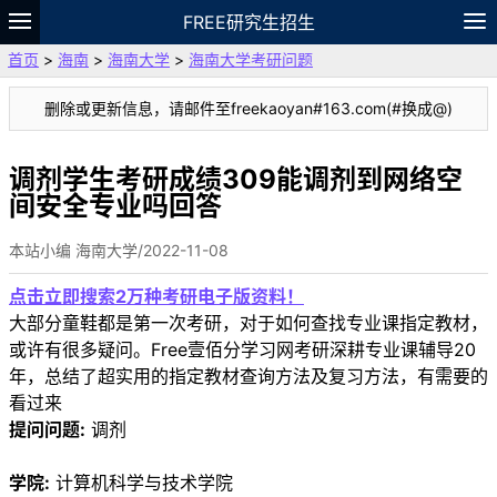
FREE研究生招生
首页
>
海南
>
海南大学
>
海南大学考研问题
题库
故事
专题
APP
笔记
论坛
删除或更新信息，请邮件至freekaoyan#163.com(#换成@)
VIP
资料
调剂学生考研成绩309能调剂到网络空
间安全专业吗回答
本站小编 海南大学/2022-11-08
点击立即搜索2万种考研电子版资料！
大部分童鞋都是第一次考研，对于如何查找专业课指定教材，
或许有很多疑问。Free壹佰分学习网考研深耕专业课辅导20
年，总结了超实用的指定教材查询方法及复习方法，有需要的
看过来
提问问题:
调剂
学院:
计算机科学与技术学院