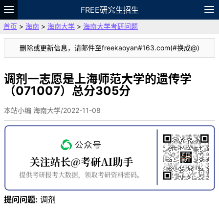
FREE研究生招生
首页
>
海南
>
海南大学
>
海南大学考研问题
题库
故事
专题
APP
笔记
论坛
删除或更新信息，请邮件至freekaoyan#163.com(#换成@)
VIP
资料
调剂一志愿是上海师范大学的遗传学
（071007）总分305分
本站小编 海南大学/2022-11-08
提问问题:
调剂