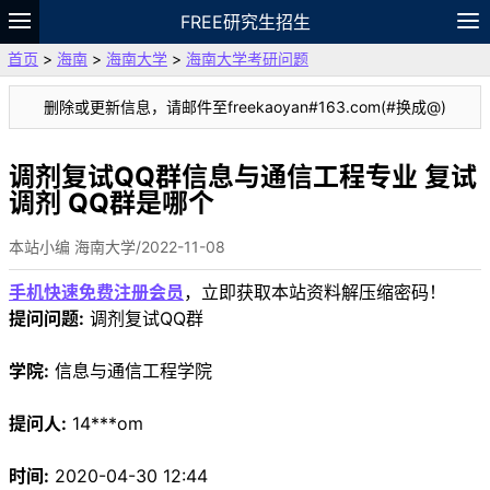
FREE研究生招生
首页
>
海南
>
海南大学
>
海南大学考研问题
题库
故事
专题
APP
笔记
论坛
删除或更新信息，请邮件至freekaoyan#163.com(#换成@)
VIP
资料
调剂复试QQ群信息与通信工程专业 复试
调剂 QQ群是哪个
本站小编 海南大学/2022-11-08
手机快速免费注册会员
，立即获取本站资料解压缩密码！
提问问题:
调剂复试QQ群
学院:
信息与通信工程学院
提问人:
14***om
时间:
2020-04-30 12:44