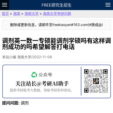
FREE研究生招生
首页
>
海南
>
海南大学
>
海南大学考研问题
题库
故事
专题
APP
笔记
论坛
删除或更新信息，请邮件至freekaoyan#163.com(#换成@)
VIP
资料
调剂英一数一专硕能调剂学硕吗有这样调
剂成功的吗希望解答打电话
本站小编 海南大学/2022-11-08
提问问题:
调剂