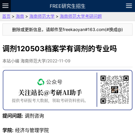
FREE研究生招生
首页
>
海南
>
海南师范大学
>
海南师范大学考研问题
题库
故事
专题
APP
笔记
论坛
删除或更新信息，请邮件至freekaoyan#163.com(#换成@)
VIP
资料
调剂120503档案学有调剂的专业吗
本站小编 海南师范大学/2022-11-09
提问问题:
调剂咨询
学院:
经济与管理学院