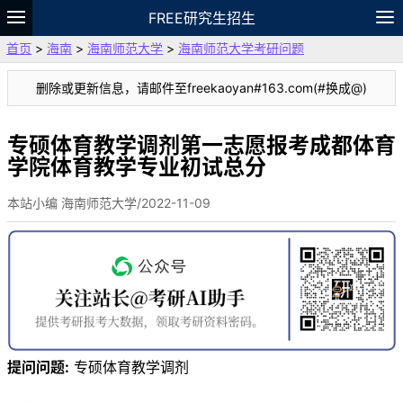
FREE研究生招生
首页
>
海南
>
海南师范大学
>
海南师范大学考研问题
题库
故事
专题
APP
笔记
论坛
删除或更新信息，请邮件至freekaoyan#163.com(#换成@)
VIP
资料
专硕体育教学调剂第一志愿报考成都体育
学院体育教学专业初试总分
本站小编 海南师范大学/2022-11-09
提问问题:
专硕体育教学调剂