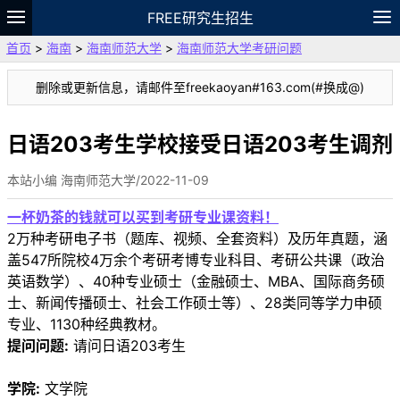
FREE研究生招生
首页
>
海南
>
海南师范大学
>
海南师范大学考研问题
题库
故事
专题
APP
笔记
论坛
删除或更新信息，请邮件至freekaoyan#163.com(#换成@)
VIP
资料
日语203考生学校接受日语203考生调剂
本站小编 海南师范大学/2022-11-09
一杯奶茶的钱就可以买到考研专业课资料！
2万种考研电子书（题库、视频、全套资料）及历年真题，涵
盖547所院校4万余个考研考博专业科目、考研公共课（政治
英语数学）、40种专业硕士（金融硕士、MBA、国际商务硕
士、新闻传播硕士、社会工作硕士等）、28类同等学力申硕
专业、1130种经典教材。
提问问题:
请问日语203考生
学院:
文学院