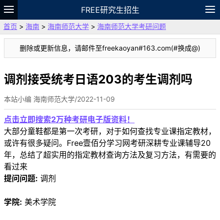
FREE研究生招生
首页
>
海南
>
海南师范大学
>
海南师范大学考研问题
题库
故事
专题
APP
笔记
论坛
删除或更新信息，请邮件至freekaoyan#163.com(#换成@)
VIP
资料
调剂接受统考日语203的考生调剂吗
本站小编 海南师范大学/2022-11-09
点击立即搜索2万种考研电子版资料！
大部分童鞋都是第一次考研，对于如何查找专业课指定教材，
或许有很多疑问。Free壹佰分学习网考研深耕专业课辅导20
年，总结了超实用的指定教材查询方法及复习方法，有需要的
看过来
提问问题:
调剂
学院:
美术学院