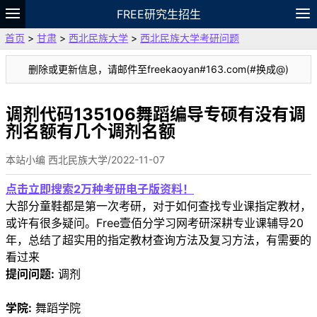
FREE研究生招生
首页
>
甘肃
>
西北民族大学
>
西北民族大学考研问题
题库
故事
专题
APP
笔记
论坛
删除或更新信息，请邮件至freekaoyan#163.com(#换成@)
VIP
资料
调剂代码135106舞蹈编导专硕有没有调
剂名额有几个调剂名额
本站小编 西北民族大学/2022-11-07
点击立即搜索2万种考研电子版资料！
大部分童鞋都是第一次考研，对于如何查找专业课指定教材，
或许有很多疑问。Free壹佰分学习网考研深耕专业课辅导20
年，总结了超实用的指定教材查询方法及复习方法，有需要的
看过来
提问问题:
调剂
学院:
舞蹈学院