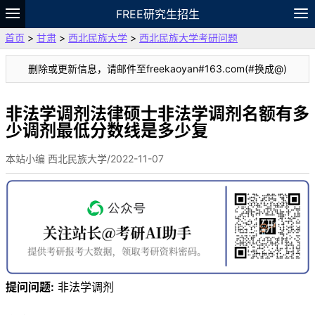
FREE研究生招生
首页
>
甘肃
>
西北民族大学
>
西北民族大学考研问题
题库
故事
专题
APP
笔记
论坛
删除或更新信息，请邮件至freekaoyan#163.com(#换成@)
VIP
资料
非法学调剂法律硕士非法学调剂名额有多
少调剂最低分数线是多少复
本站小编 西北民族大学/2022-11-07
提问问题:
非法学调剂