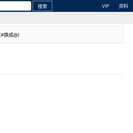
VIP
资料
搜索
(#换成@)