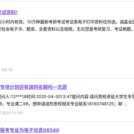
试资料!
2小时内有效，10万种最新考研考试考证类电子打印资料任你选。涵盖全国
型包含电子书、题库、全套资料以及视频，无论您是考研复习、考证刷题，还
09-19
专项计划还有调剂名额吗一志愿
人:13***18时间:2020-04-3013:47提问内容:请问贵校退
8，专业课二98，想申请调剂贵校相关专业联系18160748125；邮 ...
022-11-06
报考专业为电子信息08540