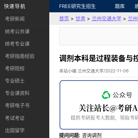
快速导航
FREE研究生招生
题库
首页
>
甘肃
>
兰州交通大学
>
兰州
考研新闻
统考公共课
统考专业课
考研指南经验
调剂本科是过程装备与
考研院校
本站小编 兰州交通大学/2022-11-06
专业硕士
专业课资料
考研电子书
考试考证
出国留学
提问问题:
咨询调剂