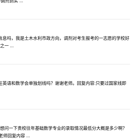
到实 ...
需填预调剂信息吗，我是土木水利市政方向，调剂对考生报考的一志愿的学校好
 ...
时，请问在英语和数学会单独划线吗？谢谢老师。回复内容:只要过国家线即
:老师您好，想问一下贵校往年基础数学专业的录取情况最低分大概是多少啊？
回复内容 ...