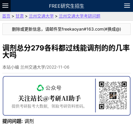
FREE研究生招生
首页
>
甘肃
>
兰州交通大学
>
兰州交通大学考研问题
题库
故事
专题
APP
笔记
论坛
删除或更新信息，请邮件至freekaoyan#163.com(#换成@)
VIP
资料
调剂总分279各科都过线能调剂的的几率
大吗
本站小编 兰州交通大学/2022-11-06
提问问题:
调剂