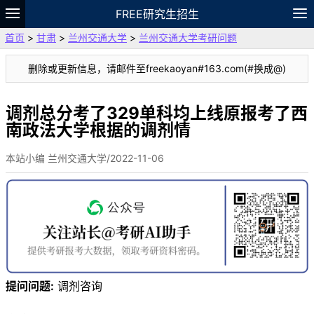
FREE研究生招生
首页
>
甘肃
>
兰州交通大学
>
兰州交通大学考研问题
题库
故事
专题
APP
笔记
论坛
删除或更新信息，请邮件至freekaoyan#163.com(#换成@)
VIP
资料
调剂总分考了329单科均上线原报考了西
南政法大学根据的调剂情
本站小编 兰州交通大学/2022-11-06
提问问题:
调剂咨询