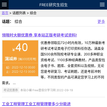
FREE研究生招生
首页
> 话题列表 > 综合
题库
故事
专题
APP
笔记
论坛
话题：
综合
更多
VIP
资料
领限时大额优惠券,享本站正版考研考试资料!
优惠券领取后72小时内有效，10万种最新考
研考试考证类电子打印资料任你选。涵盖全
国500余所院校考研专业课、200多种职业
资格考试、1100多种经典教材，产品类型包
含电子书、题库、全套资料以及视频，无论
您是考研复习、考证刷题，还是考前冲刺
等，不同类型的产品可满足您学习上的不同
需求。 ...
考试优惠券
本站小编 Free壹佰分学习网 2022-09-19
工业工程管理工业工程管理要多少分能进