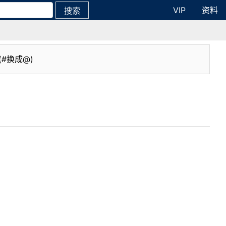
VIP
资料
搜索
(#换成@)