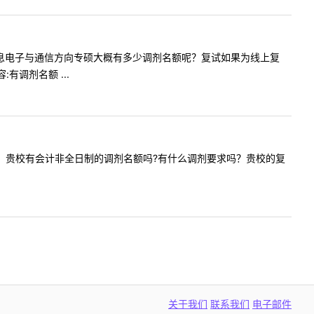
请问电子信息电子与通信方向专硕大概有多少调剂名额呢？复试如果为线上复
调剂名额 ...
。请问一下，贵校有会计非全日制的调剂名额吗?有什么调剂要求吗？贵校的复
关于我们
联系我们
电子邮件