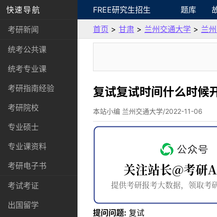
快速导航
FREE研究生招生
题库
首页
>
甘肃
>
兰州交通大学
>
兰州
考研新闻
统考公共课
统考专业课
考研指南经验
复试复试时间什么时候
考研院校
本站小编 兰州交通大学/2022-11-06
专业硕士
专业课资料
考研电子书
考试考证
出国留学
提问问题:
复试