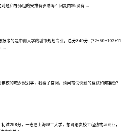
方向对题和导师组的安排有影响吗？回复内容:没有 ...
志愿报考的是中南大学的城市规划专业，总分349分（72+59+102+11
..
好，我想调剂该校的城乡规划学，我看了官网，请问笔试快题的复试如何准备？
理的学生，初试298分，一志愿上海理工大学，想调剂贵校工程热物理专业，