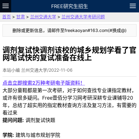
FREE研究生招生
首页
>
甘肃
>
兰州交通大学
>
兰州交通大学考研问题
题库
故事
专题
APP
笔记
论坛
删除或更新信息，请邮件至freekaoyan#163.com(#换成@)
VIP
资料
调剂复试快调剂该校的城乡规划学看了官
网笔试快的复试准备在线上
本站小编 兰州交通大学/2022-11-06
点击立即搜索2万种考研电子版资料！
大部分童鞋都是第一次考研，对于如何查找专业课指定教材，
或许有很多疑问。Free壹佰分学习网考研深耕专业课辅导20
年，总结了超实用的指定教材查询方法及复习方法，有需要的
看过来
提问问题:
调剂复试快题
学院:
建筑与城市规划学院