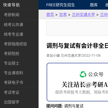
快速导航
FREE研究生招生
题库
首页
>
甘肃
>
兰州交通大学
>
兰州
考研新闻
统考公共课
统考专业课
考研指南经验
调剂与复试有会计非全
考研院校
本站小编 兰州交通大学/2022-11-06
专业硕士
专业课资料
考研电子书
考试考证
出国留学
提问问题:
调剂与复试