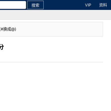
VIP
资料
搜索
(#换成@)
分