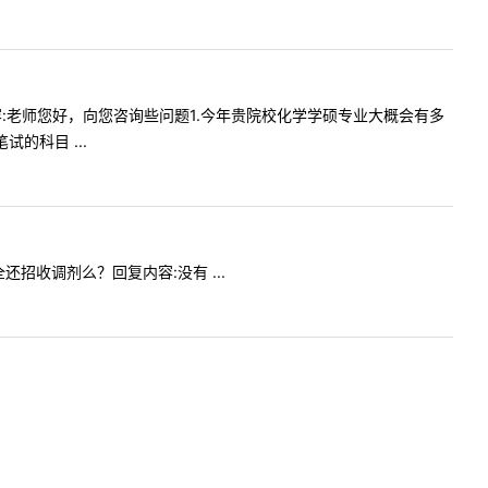
提问内容:老师您好，向您咨询些问题1.今年贵院校化学学硕专业大概会有多
的科目 ...
全还招收调剂么？回复内容:没有 ...