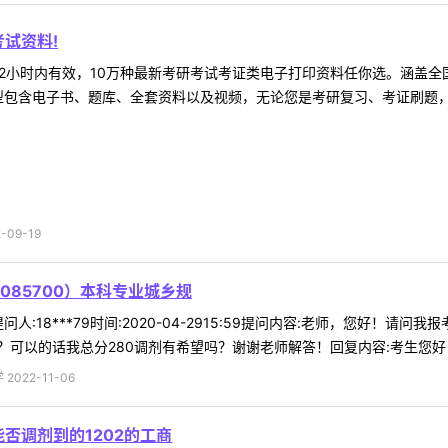
试资料!
2小时内有效，10万种最新考研考试考证类电子打印资料任你选。涵盖全国
型包含电子书、题库、全套资料以及视频，无论您是考研复习、考证刷题，还
09-19
85700）本科专业城乡规
人:18***79时间:2020-04-2915:59提问内容:老师，您好！请
可以的话我总分280调剂有希望吗？谢谢老师解答！回复内容:考生您好！调
022-11-06
能否调剂到的1202的工商