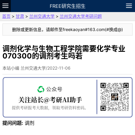
FREE研究生招生
首页
>
甘肃
>
兰州交通大学
>
兰州交通大学考研问题
题库
故事
专题
APP
笔记
论坛
删除或更新信息，请邮件至freekaoyan#163.com(#换成@)
VIP
资料
调剂化学与生物工程学院需要化学专业
070300的调剂考生吗若
本站小编 兰州交通大学/2022-11-06
提问问题:
调剂