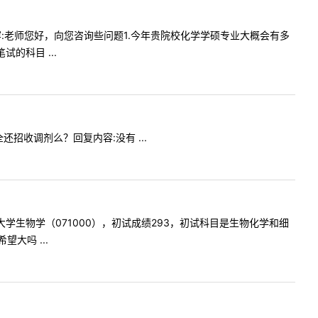
提问内容:老师您好，向您咨询些问题1.今年贵院校化学学硕专业大概会有多
的科目 ...
全还招收调剂么？回复内容:没有 ...
京师范大学生物学（071000），初试成绩293，初试科目是生物化学和细
大吗 ...