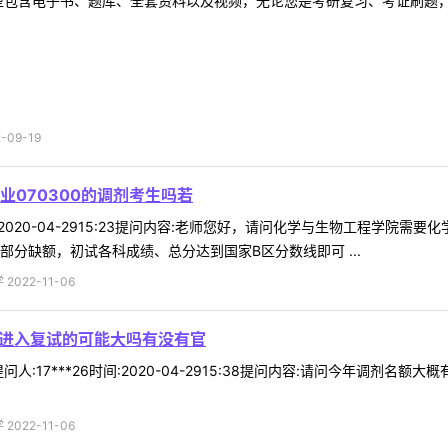
型包含电子书、题库、全套资料以及视频，无论您是考研复习、考证刷题，还
09-19
070300的调剂考生吗若
时间:2020-04-2915:23提问内容:老师您好，请问化学与生物工程学院
部分缺额，初试各科成绩、总分达到国家B区分数线即可 ...
022-11-06
分进入复试的可能大吗有没有官
人:17***26时间:2020-04-2915:38提问内容:请问今年调剂
022-11-06