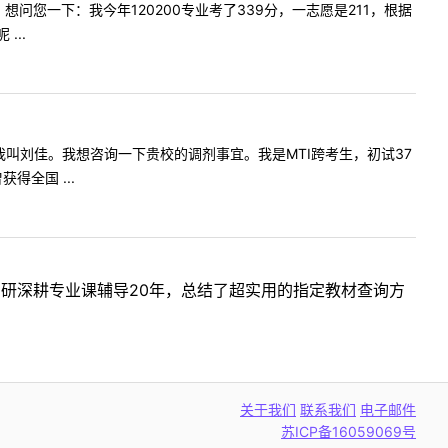
吴娜，想问您一下：我今年120200专业考了339分，一志愿是211，根据
..
：您好！我叫刘佳。我想咨询一下贵校的调剂事宜。我是MTI跨考生，初试37
全国 ...
考研深耕专业课辅导20年，总结了超实用的指定教材查询方
关于我们
联系我们
电子邮件
苏ICP备16059069号