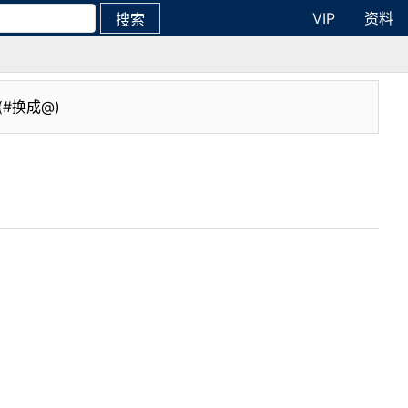
VIP
资料
搜索
(#换成@)