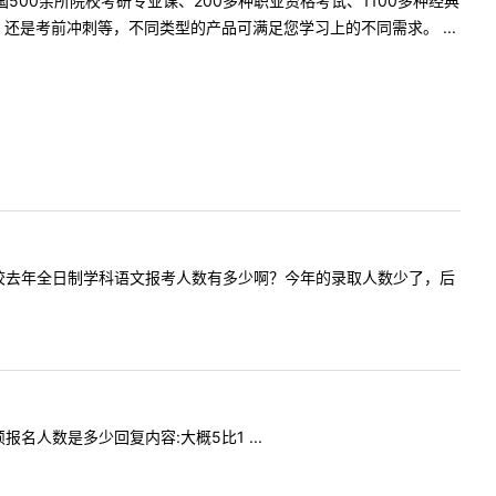
500余所院校考研专业课、200多种职业资格考试、1100多种经典
是考前冲刺等，不同类型的产品可满足您学习上的不同需求。 ...
好，请问贵校去年全日制学科语文报考人数有多少啊？今年的录取人数少了，后
硕报名人数是多少回复内容:大概5比1 ...