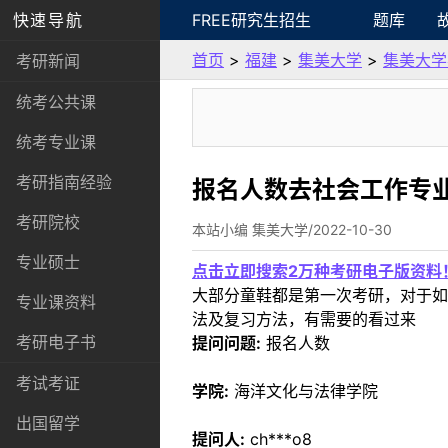
快速导航
FREE研究生招生
题库
首页
>
福建
>
集美大学
>
集美大学
考研新闻
统考公共课
统考专业课
考研指南经验
报名人数去社会工作专
考研院校
本站小编 集美大学/2022-10-30
专业硕士
点击立即搜索2万种考研电子版资料
大部分童鞋都是第一次考研，对于如
专业课资料
法及复习方法，有需要的看过来
考研电子书
提问问题:
报名人数
考试考证
学院:
海洋文化与法律学院
出国留学
提问人:
ch***o8