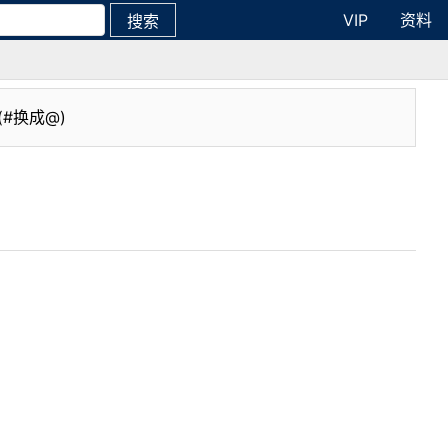
VIP
资料
搜索
(#换成@)