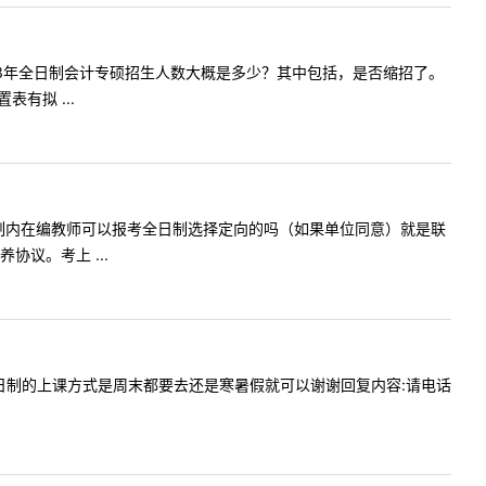
，①2023年全日制会计专硕招生人数大概是多少？其中包括，是否缩招了。
有拟 ...
一下我是体制内在编教师可以报考全日制选择定向的吗（如果单位同意）就是联
议。考上 ...
贵校非全日制的上课方式是周末都要去还是寒暑假就可以谢谢回复内容:请电话