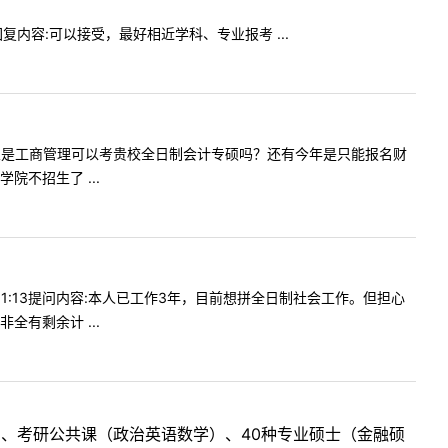
嘛回复内容:可以接受，最好相近学科、专业报考 ...
一下本科专业是工商管理可以考贵校全日制会计专硕吗？还有今年是只能报名财
不招生了 ...
211:13提问内容:本人已工作3年，目前想拼全日制社会工作。但担心
有剩余计 ...
目、考研公共课（政治英语数学）、40种专业硕士（金融硕