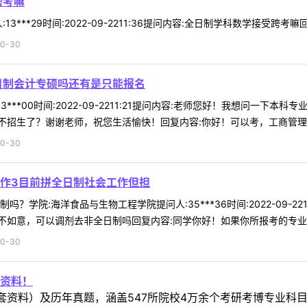
跨考嘛
3***29时间:2022-09-2211:36提问内容:全日制学科数学接受跨考
0-30
日制会计专硕吗还有是只能报名
3***00时间:2022-09-2211:21提问内容:老师您好！我想问
招生了？谢谢老师，祝您生活愉快！回复内容:你好！可以考，工商管理学院
0-30
作3目前拼全日制社会工作但担
？学院:海洋食品与生物工程学院提问人:35***36时间:2022-09-2
如意，可以调剂去非全日制吗回复内容:同学你好！如果你所报考的专业非全
0-30
资料！
套资料）及历年真题，涵盖547所院校4万余个考研考博专业科