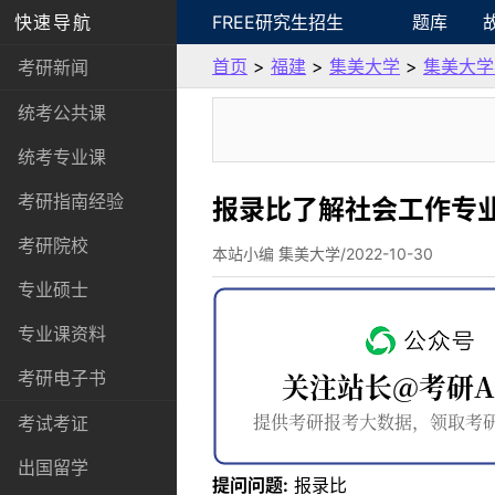
快速导航
FREE研究生招生
题库
首页
>
福建
>
集美大学
>
集美大学
考研新闻
统考公共课
统考专业课
考研指南经验
报录比了解社会工作专
考研院校
本站小编 集美大学/2022-10-30
专业硕士
专业课资料
考研电子书
考试考证
出国留学
提问问题:
报录比