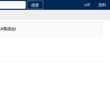
VIP
资料
搜索
(#换成@)