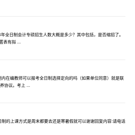
，①2023年全日制会计专硕招生人数大概是多少？其中包括，是否缩招了。
有拟 ...
一下我是体制内在编教师可以报考全日制选择定向的吗（如果单位同意）就是联
议。考上 ...
贵校非全日制的上课方式是周末都要去还是寒暑假就可以谢谢回复内容:请电话