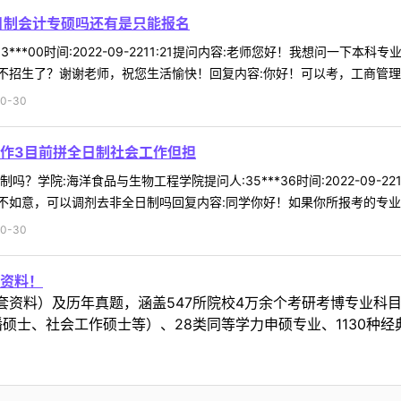
日制会计专硕吗还有是只能报名
3***00时间:2022-09-2211:21提问内容:老师您好！我想问
招生了？谢谢老师，祝您生活愉快！回复内容:你好！可以考，工商管理学院
0-30
作3目前拼全日制社会工作但担
？学院:海洋食品与生物工程学院提问人:35***36时间:2022-09-2
如意，可以调剂去非全日制吗回复内容:同学你好！如果你所报考的专业非全
0-30
资料！
套资料）及历年真题，涵盖547所院校4万余个考研考博专业科
硕士、社会工作硕士等）、28类同等学力申硕专业、1130种经