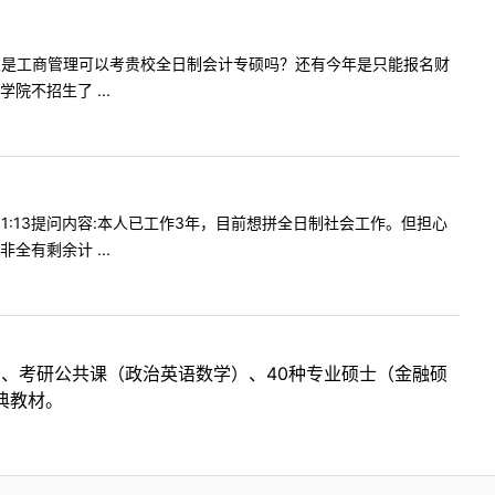
一下本科专业是工商管理可以考贵校全日制会计专硕吗？还有今年是只能报名财
不招生了 ...
211:13提问内容:本人已工作3年，目前想拼全日制社会工作。但担心
有剩余计 ...
目、考研公共课（政治英语数学）、40种专业硕士（金融硕
典教材。