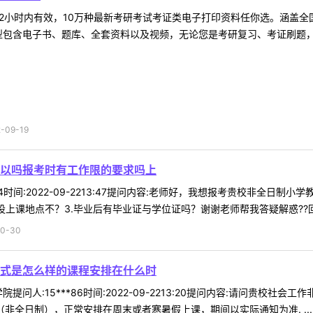
2小时内有效，10万种最新考研考试考证类电子打印资料任你选。涵盖全国
型包含电子书、题库、全套资料以及视频，无论您是考研复习、考证刷题，还
09-19
以吗报考时有工作限的要求吗上
*14时间:2022-09-2213:47提问内容:老师好，我想报考贵校非全
上课地点不？3.毕业后有毕业证与学位证吗？谢谢老师帮我答疑解惑??回复
0-30
式是怎么样的课程安排在什么时
提问人:15***86时间:2022-09-2213:20提问内容:请问贵校
非全日制），正常安排在周末或者寒暑假上课，期间以实际通知为准. ...