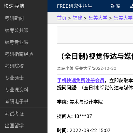
快速导航
FREE研究生招生
题库
首页
>
福建
>
集美大学
>
集美大学
考研新闻
统考公共课
统考专业课
考研指南经验
（全日制)视觉传达与媒
考研院校
本站小编 集美大学/2022-10-30
专业硕士
手机快速免费注册会员
，立即获取本
提问问题:
（全日制)视觉传达与媒
专业课资料
考研电子书
学院:
美术与设计学院
考试考证
提问人:
18***87
出国留学
时间:
2022-09-22 15:07