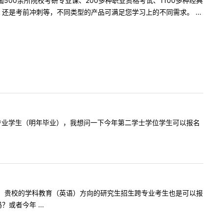
500余所院校考研专业课、200多种职业资格考试、1100多种经典
是考前冲刺等，不同类型的产品可满足您学习上的不同需求。 ...
二学士学位专业学生（明年毕业），我想问一下今年第二学士学位学生可以报名
个问题：1：贵校的学科教育（英语）方向的研究生招生跨专业考生也是可以报
者今年 ...