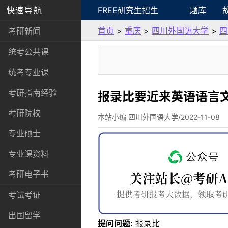
快速导航
FREE研究生招生
题库
首页
>
重庆
>
四川外国语大学
>
四
考研新闻
统考公共课
统考专业课
考研指南经验
报录比要近来英语语言
考研院校
本站小编 四川外国语大学/2022-11-08
专业硕士
专业课资料
考研电子书
考试考证
出国留学
提问问题:
报录比