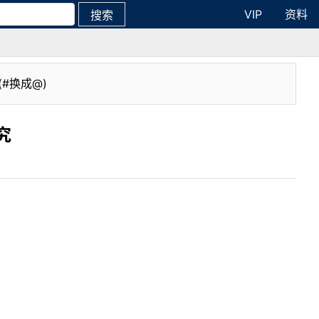
VIP
资料
搜索
(#换成@)
究