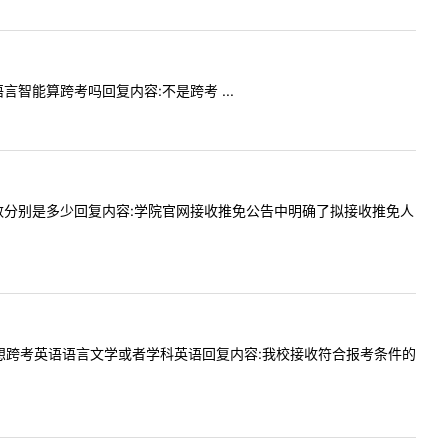
语言智能算跨考吗回复内容:不是跨考 ...
的推免人数分别是多少回复内容:学院官网接收推免公告中明确了拟接收推免人
店管理，想跨考英语语言文学或者学科英语回复内容:我校接收符合报考条件的