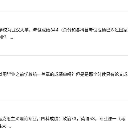
，原报考学校为武汉大学，考试成绩344（总分和各科目考试成绩已均过国家
 ...
，请问我可以用毕业之前学校统一盖章的成绩单吗？但是是那个时候只有论文成
工业大学马克思主义理论专业，四科成绩：政治73，英语53，专业课一（马
...