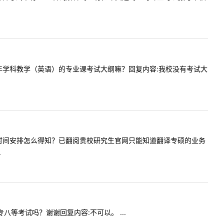
官网有今年学科教学（英语）的专业课考试大纲嘛？回复内容:我校没有考试大
译初试考试时间安排怎么得知？已翻阅贵校研究生官网只能知道翻译专硕的业务
.
四专八等考试吗？谢谢回复内容:不可以。 ...