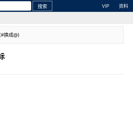
VIP
资料
搜索
(#换成@)
标