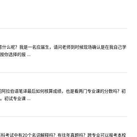
试时应该注意什么呢？我是一名应届生，请问老师到时候现场确认是在我自己学
选择的报 ...
，您好。请问阿拉伯语笔译最后如何核算成绩，也是看两门专业课的分数吗？初
试专业课 ...
下，汉语百科考试中有20个名词解释吗？有往年真题吗？跨专业可以报考本校