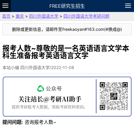
FREE研究生招生
首页
>
重庆
>
四川外国语大学
>
四川外国语大学考研问题
题库
故事
专题
APP
笔记
论坛
删除或更新信息，请邮件至freekaoyan#163.com(#换成@)
VIP
资料
报考人数~尊敬的是一名英语语言文学本
科生准备报考英语语言文学
本站小编 四川外国语大学/2022-11-08
提问问题:
咨询报考人数~