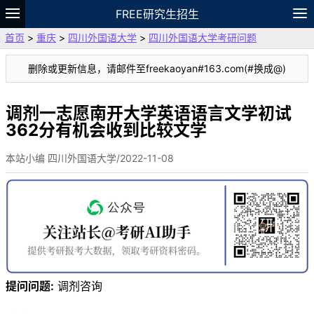
FREE研究生招生
首页
>
重庆
>
四川外国语大学
>
四川外国语大学考研问题
题库
故事
专题
APP
笔记
论坛
删除或更新信息，请邮件至freekaoyan#163.com(#换成@)
VIP
资料
调剂一志愿南开大学英语语言文学初试
362分有机会收到比较文学
本站小编 四川外国语大学/2022-11-08
提问问题:
调剂咨询